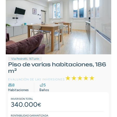
Via Pedrotti, 16
Turín
Piso de varias habitaciones, 186
m²
★★★★★
EVALUACIÓN DE LAS INVERSIONES
8
5
Habitaciones
Baños
INVERSIÓN TOTAL
340.000
€
RENTABILIDAD GARANTIZADA