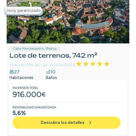
Joivy garantizado
Destacados
Calle Mendelssohn, 1
Padua
Lote de terrenos, 742 m²
★★★★★
EVALUACIÓN DE LAS INVERSIONES
27
10
Habitaciones
Baños
INVERSIÓN TOTAL
916.000
€
RENTABILIDAD GARANTIZADA
5,6%
Descubra los detalles