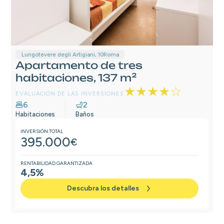
Lungotevere degli Artigiani, 10
Roma
Apartamento de tres
habitaciones, 137 m²
★★★★☆
EVALUACIÓN DE LAS INVERSIONES
6
2
Habitaciones
Baños
INVERSIÓN TOTAL
395.000
€
RENTABILIDAD GARANTIZADA
4,5%
Descubra los detalles