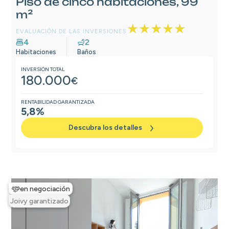
Piso de cinco habitaciones, 99
m²
★★★★★
EVALUACIÓN DE LAS INVERSIONES
4
2
Habitaciones
Baños
INVERSIÓN TOTAL
180.000
€
RENTABILIDAD GARANTIZADA
5,8%
Descubra los detalles
en negociación
Joivy garantizado