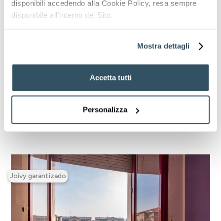
disponibili accedendo alla Cookie Policy, resa sempre
★★★★★
EVALUACIÓN DE LAS INVERSIONES
disponibile all’interno del Sito.
6
4
Habitaciones
Baños
Mostra dettagli
INVERSIÓN TOTAL
265.000
€
Accetta tutti
RENTABILIDAD GARANTIZADA
5,7%
Descubra los detalles
Personalizza
Joivy garantizado