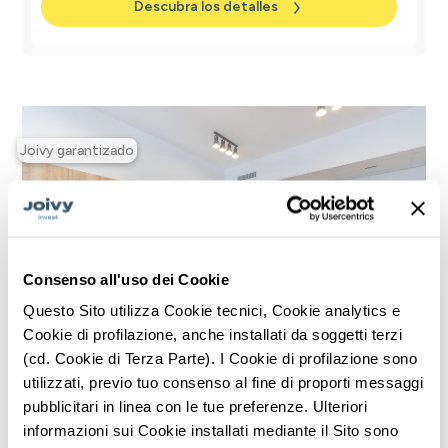
Descubra los detalles
Joivy garantizado
Consenso all'uso dei Cookie
Questo Sito utilizza Cookie tecnici, Cookie analytics e
Cookie di profilazione, anche installati da soggetti terzi
(cd. Cookie di Terza Parte). I Cookie di profilazione sono
utilizzati, previo tuo consenso al fine di proporti messaggi
Via Pedrotti, 16
Turín
pubblicitari in linea con le tue preferenze. Ulteriori
Piso de varias habitaciones, 144
informazioni sui Cookie installati mediante il Sito sono
m²