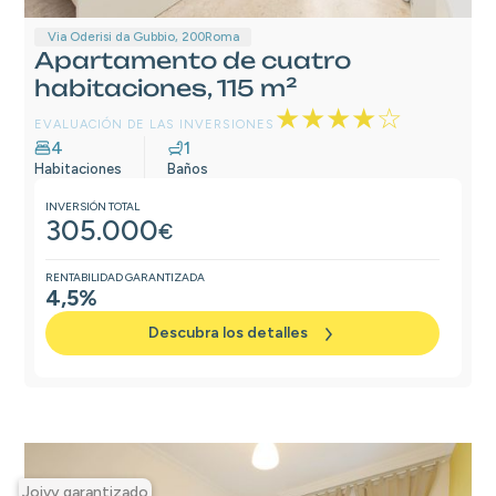
Via Oderisi da Gubbio, 200
Roma
Apartamento de cuatro
habitaciones, 115 m²
★★★★☆
EVALUACIÓN DE LAS INVERSIONES
4
1
Habitaciones
Baños
INVERSIÓN TOTAL
305.000
€
RENTABILIDAD GARANTIZADA
4,5%
Descubra los detalles
Joivy garantizado