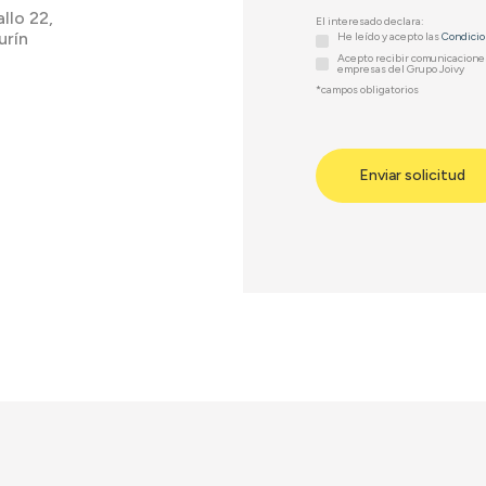
llo 22,
El interesado declara:
urín
He leído y acepto las
Condicio
Acepto recibir comunicaciones
empresas del Grupo Joivy
*campos obligatorios