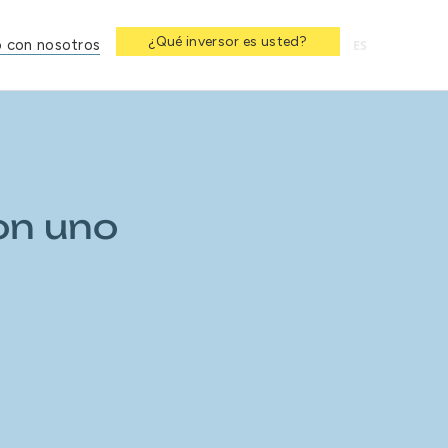
¿Qué inversor es usted?
 con nosotros
ES
on uno