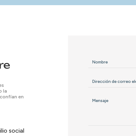
re
es
o la
 confían en
lio social