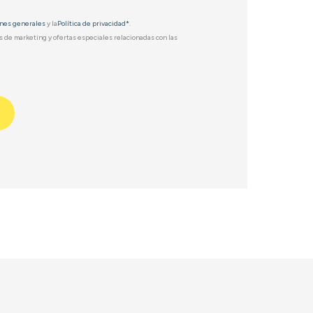
nes generales
y la
Política de privacidad*
.
 de marketing y ofertas especiales relacionadas con las