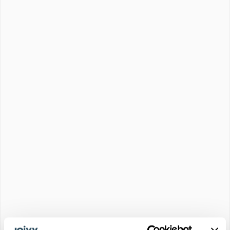
★★★★☆
Tipo de uso
Coliving
Ventajas de la propiedad
RENDIMIENTO CONSTANTE
ALQUILER GARANTIZADO