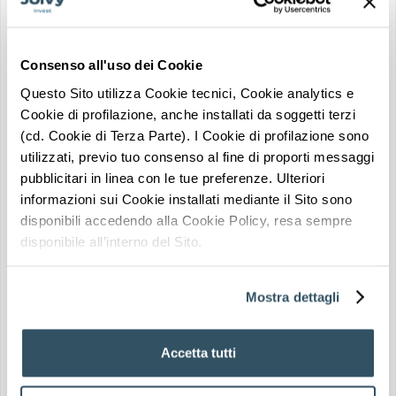
EVALUACIÓN DE LAS INVERSIONES
RIESGO BAJO
★★★★☆
Consenso all'uso dei Cookie
Questo Sito utilizza Cookie tecnici, Cookie analytics e
Solicitar información
UBICACIÓN ESTRATÉGICA
Cookie di profilazione, anche installati da soggetti terzi
sobre este inmueble
Transporte en los
(cd. Cookie di Terza Parte). I Cookie di profilazione sono
Zona universitaria
alrededores
Un asesor de Joivy Invest le guiará a través de todos los pasos
utilizzati, previo tuo consenso al fine di proporti messaggi
pubblicitari in linea con le tue preferenze. Ulteriori
informazioni sui Cookie installati mediante il Sito sono
disponibili accedendo alla Cookie Policy, resa sempre
disponibile all’interno del Sito.
Mostra dettagli
Zona fría
Hospitales cercanos
Accetta tutti