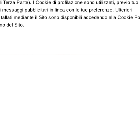
i Terza Parte). I Cookie di profilazione sono utilizzati, previo tuo
 messaggi pubblicitari in linea con le tue preferenze. Ulteriori
tallati mediante il Sito sono disponibili accedendo alla Cookie Po
Cerca de
no del Sito.
cafeterías y
Zona fría
restaurantes
bien comunicados, ofrece un contexto ideal para las
or una fuerte demanda de alquileres, su proximidad al
 restaurantes, cafeterías y hospitales la hacen
en un piso llave en mano en esta zona significa