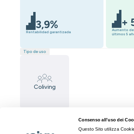
+ 
3,9%
Aumento del 
Rentabilidad garantizada
últimos 5 añ
Tipo de uso
Coliving
Ventajas de la prop
Consenso all'uso dei Coo
RENDIMIENTO CONSTANTE
ALQUILER 
Questo Sito utilizza Cookie