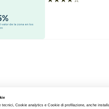
5%
valor de la zona en los
os
iedad
kie
GARANTIZADO
RIESGO BAJO
 tecnici, Cookie analytics e Cookie di profilazione, anche installa