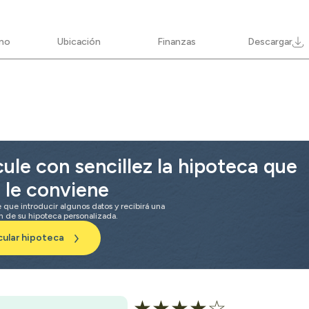
ano
Ubicación
Finanzas
Descargar
ule con sencillez la hipoteca que
 le conviene
e que introducir algunos datos y recibirá una
n de su hipoteca personalizada.
cular hipoteca
★★★★☆