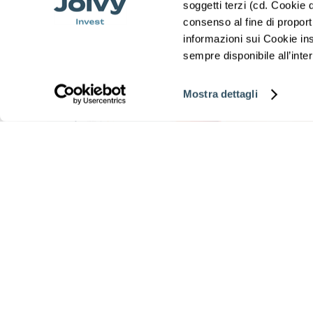
soggetti terzi (cd. Cookie d
consenso al fine di proporti
UBICACIÓN ESTRATÉGICA
informazioni sui Cookie ins
sempre disponibile all’inter
Zona
Transporte en
Zona centro
universitaria
los alrededores
Mostra dettagli
Ubicación
Vida de barrio
MONTEVERDE / GIANICOLENSE / PORTUENSE
La zona Gianicolense, con sus barrios animados y 
inversiones inmobiliarias en Roma. Caracterizada p
transporte público y la presencia de servicios como
especialmente atractiva para el co-living. Invertir 