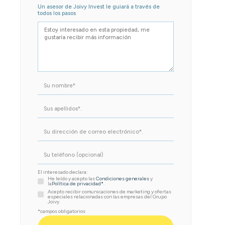
Un asesor de Joivy Invest le guiará a través de
todos los pasos
El interesado declara:
He leído y acepto las
Condiciones generales
y
la
Política de privacidad*
.
Acepto recibir comunicaciones de marketing y ofertas
especiales relacionadas con las empresas del Grupo
Joivy
*campos obligatorios