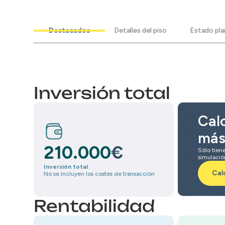
Destacados
Detalles del piso
Estado pl
Inversión total
Calc
más
€
210.000
Sólo tien
simulació
Inversión total
Cal
No se incluyen los costes de transacción
Rentabilidad