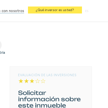
¿Qué inversor es usted?
 con nosotros
ES
tría
EVALUACIÓN DE LAS INVERSIONES
★★★☆☆
Solicitar
información sobre
este inmueble