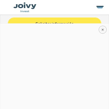
Solicitar información
Via Noto, 14
Roma
Apartamento de dos
habitaciones, 88 m²
Galería
Planimetría