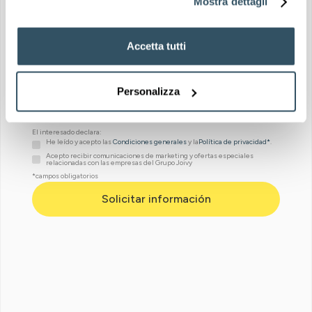
Mostra dettagli
Accetta tutti
Personalizza
Colegios cercanos
Servicios cercanos
El interesado declara:
He leído y acepto las
Condiciones generales
y la
Política de privacidad*
.
Acepto recibir comunicaciones de marketing y ofertas especiales
relacionadas con las empresas del Grupo Joivy
*campos obligatorios
Cerca de cafeterías
y restaurantes
Hospitales cercanos