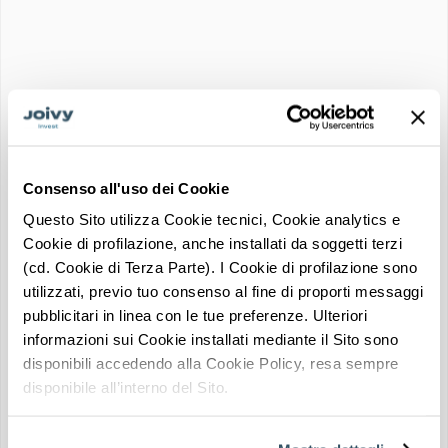
Familia
EVALUACIÓN DE LAS INVERSIONES
★★★☆☆
Consenso all'uso dei Cookie
Ventajas de la propiedad
Questo Sito utilizza Cookie tecnici, Cookie analytics e
Solicitar información
LISTO PARA USAR
Cookie di profilazione, anche installati da soggetti terzi
sobre este inmueble
(cd. Cookie di Terza Parte). I Cookie di profilazione sono
Un asesor de Joivy Invest le guiará a través de todos los pasos
utilizzati, previo tuo consenso al fine di proporti messaggi
FUERTE DEMANDA DE ALQUILER
pubblicitari in linea con le tue preferenze. Ulteriori
informazioni sui Cookie installati mediante il Sito sono
disponibili accedendo alla Cookie Policy, resa sempre
UBICACIÓN ESTRATÉGICA
disponibile all’interno del Sito.
Transporte en los
Zona universitaria
alrededores