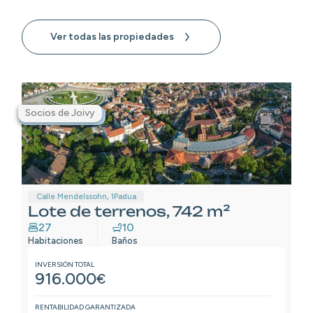
Ver todas las propiedades
Socios de Joivy
Premium
Calle Mendelssohn, 1
Padua
Lote de terrenos, 742 m²
27
10
Habitaciones
Baños
INVERSIÓN TOTAL
916.000
€
RENTABILIDAD GARANTIZADA