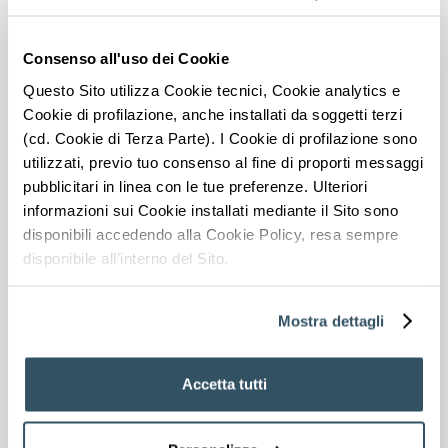
Consenso all'uso dei Cookie
Questo Sito utilizza Cookie tecnici, Cookie analytics e
Cookie di profilazione, anche installati da soggetti terzi
(cd. Cookie di Terza Parte). I Cookie di profilazione sono
utilizzati, previo tuo consenso al fine di proporti messaggi
pubblicitari in linea con le tue preferenze. Ulteriori
informazioni sui Cookie installati mediante il Sito sono
disponibili accedendo alla Cookie Policy, resa sempre
disponibile all’interno del Sito.
Mostra dettagli
Sostenibilidad y energía
Accetta tutti
Los criterios de sostenibilidad
(ESG) son una prioridad: la