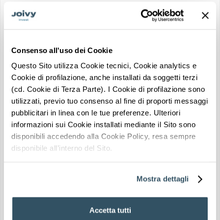
RIESGO BAJO
EVALUACIÓN DE LAS INVERSIONES
★★★★☆
Consenso all'uso dei Cookie
UBICACIÓN ESTRATÉGICA
Questo Sito utilizza Cookie tecnici, Cookie analytics e
Solicitar información
Transporte en los
Cookie di profilazione, anche installati da soggetti terzi
Zona universitaria
alrededores
sobre este inmueble
(cd. Cookie di Terza Parte). I Cookie di profilazione sono
Un asesor de Joivy Invest le guiará a través de todos los pasos
utilizzati, previo tuo consenso al fine di proporti messaggi
pubblicitari in linea con le tue preferenze. Ulteriori
informazioni sui Cookie installati mediante il Sito sono
disponibili accedendo alla Cookie Policy, resa sempre
disponibile all’interno del Sito.
Cerca de cafeterías
Mostra dettagli
y restaurantes
Parques cercanos
Accetta tutti