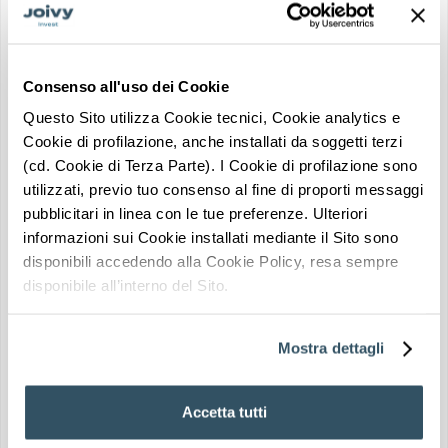
BASSO RISCHIO
VALUTAZIONE INVESTIMENTO
★★★★☆
Consenso all'uso dei Cookie
POSIZIONE STRATEGICA
Questo Sito utilizza Cookie tecnici, Cookie analytics e
Trasporti nelle
Richiedi info su questo
Zona universitaria
vicinanze
Cookie di profilazione, anche installati da soggetti terzi
immobile
(cd. Cookie di Terza Parte). I Cookie di profilazione sono
Un consulente Joivy Invest ti guiderà in tutti i passaggi
utilizzati, previo tuo consenso al fine di proporti messaggi
pubblicitari in linea con le tue preferenze. Ulteriori
informazioni sui Cookie installati mediante il Sito sono
disponibili accedendo alla Cookie Policy, resa sempre
disponibile all’interno del Sito.
Vicino a caffè e
ristoranti
Parchi nelle vicinanze
Mostra dettagli
Accetta tutti