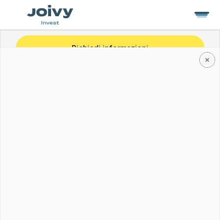
Richiedi informazioni
Via Noto, 14
Roma
Bilocale, 91 m²
Gallery
Planimetria