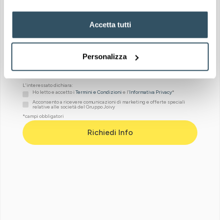
Accetta tutti
Personalizza
Scuole nelle
Servizi nelle
vicinanze
vicinanze
L'interessato dichiara:
Ho letto e accetto i
Termini e Condizioni
e l’
Informativa Privacy
*
Acconsento a ricevere comunicazioni di marketing e offerte speciali
relative alle società del Gruppo Joivy
*campi obbligatori
Vicino a caffè e
Ospedali nelle
ristoranti
vicinanze