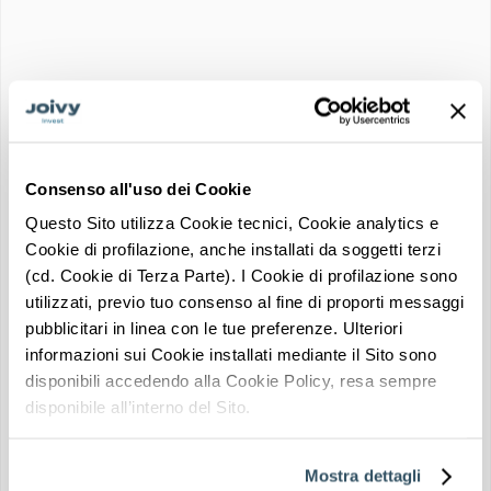
Family
VALUTAZIONE INVESTIMENTO
★★★☆☆
I Plus dell'immobile
Consenso all'uso dei Cookie
Questo Sito utilizza Cookie tecnici, Cookie analytics e
PRONTO ALL'USO
Richiedi info su questo
Cookie di profilazione, anche installati da soggetti terzi
immobile
(cd. Cookie di Terza Parte). I Cookie di profilazione sono
Un consulente Joivy Invest ti guiderà in tutti i passaggi
FORTE DOMANDA LOCATIVA
utilizzati, previo tuo consenso al fine di proporti messaggi
pubblicitari in linea con le tue preferenze. Ulteriori
informazioni sui Cookie installati mediante il Sito sono
POSIZIONE STRATEGICA
disponibili accedendo alla Cookie Policy, resa sempre
Trasporti nelle
disponibile all’interno del Sito.
Zona universitaria
vicinanze
Mostra dettagli