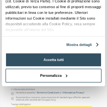
(cd. Cookie di Terza Parte). I Cookie di profilazione sono
Un consulente Joivy Invest ti guiderà in tutti i passaggi
BASSO RISCHIO
utilizzati, previo tuo consenso al fine di proporti messaggi
pubblicitari in linea con le tue preferenze. Ulteriori
informazioni sui Cookie installati mediante il Sito sono
POSIZIONE STRATEGICA
disponibili accedendo alla Cookie Policy, resa sempre
Servizi nelle
Trasporti nelle
disponibile all’interno del Sito.
vicinanze
vicinanze
Mostra dettagli
Accetta tutti
Location
Personalizza
Vita del quartiere
CORVETTO
L'interessato dichiara:
Corvetto, situato a sud-est del centro di Milano, è un
Ho letto e accetto i
Termini e Condizioni
e l’
Informativa Privacy
*
quartiere vivace e cosmopolita, caratterizzata da un
Acconsento a ricevere comunicazioni di marketing e offerte speciali
mix di vecchi edifici residenziali e nuove costruzioni.
relative alle società del Gruppo Joivy
Corvetto è un quartiere in trasformazione, poco
*campi obbligatori