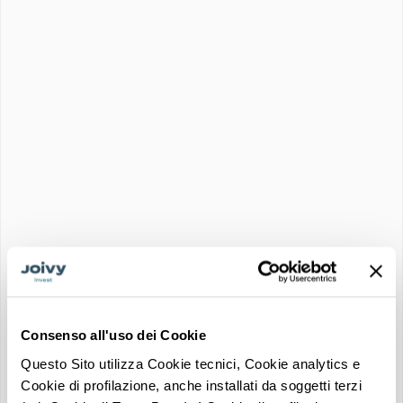
★★★★☆
Tipo di utilizzo
Coliving
I Plus dell'immobile
RENDIMENTO COSTANTE
VALUTAZIONE INVESTIMENTO
★★★☆☆
Consenso all'uso dei Cookie
Questo Sito utilizza Cookie tecnici, Cookie analytics e
AFFITTO GARANTITO
Richiedi info su questo
Cookie di profilazione, anche installati da soggetti terzi
immobile