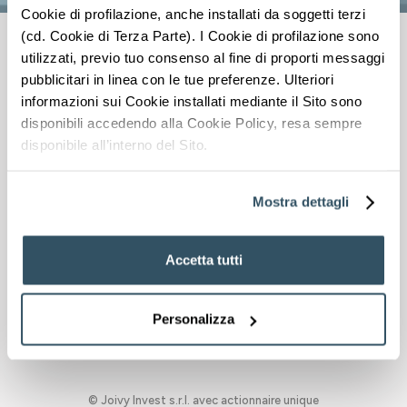
Cookie di profilazione, anche installati da soggetti terzi
(cd. Cookie di Terza Parte). I Cookie di profilazione sono
utilizzati, previo tuo consenso al fine di proporti messaggi
pubblicitari in linea con le tue preferenze. Ulteriori
informazioni sui Cookie installati mediante il Sito sono
disponibili accedendo alla Cookie Policy, resa sempre
Joivy Invest
disponibile all’interno del Sito.
Accueil
Immeubles de placement
Contactez nous
Mostra dettagli
Le groupe
Accetta tutti
Comment cela fonctionne-t-il ?
A propos de nous
Blog
Personalizza
© Joivy Invest s.r.l. avec actionnaire unique